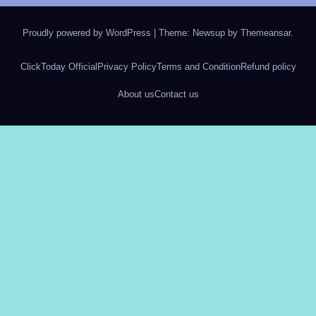
Proudly powered by WordPress
|
Theme: Newsup by
Themeansar
.
ClickToday Official
Privacy Policy
Terms and Condition
Refund policy
About us
Contact us