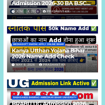
Admission 2026-30 BA B.SC
B.COM
JUNE 14, 2026
PRASHANT KR
MEDHASOFT SNATAK APPLY ONLINE BIHAR
Kanya Utthan Yojana Bihar
2026 Name Add Check
MAY 9, 2026
PRASHANT KR
BABASAHEB BHIMRAO AMBEDKAR BIHAR UNIVERSITY
BRABU UG Admission 2026