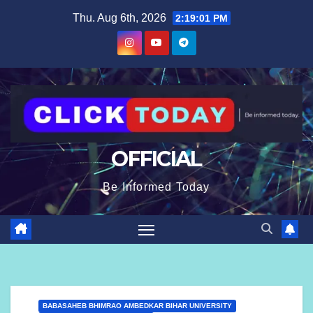
Skip
content
Thu. Aug 6th, 2026
2:19:02 PM
to
content
OFFICIAL
Be Informed Today
BABASAHEB BHIMRAO AMBEDKAR BIHAR UNIVERSITY