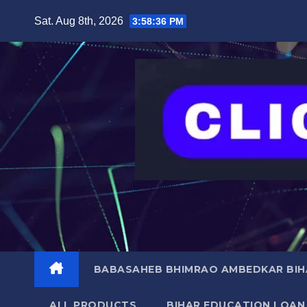
Skip
content
Sat. Aug 8th, 2026
3:58:37 PM
to
content
BABASAHEB BHIMRAO AMBEDKAR BIHA
ALL PRODUCTS
BIHAR EDUCATION LOAN