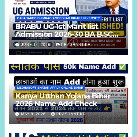
BABASAHEB BHIMRAO AMBEDKAR BIHAR UNIVERSITY
BRABU UG 1st Marit list
Admission 2026-30 BA B.SC
B.COM
JUNE 14, 2026
PRASHANT KR
MEDHASOFT SNATAK APPLY ONLINE BIHAR
Kanya Utthan Yojana Bihar
2026 Name Add Check
MAY 9, 2026
PRASHANT KR