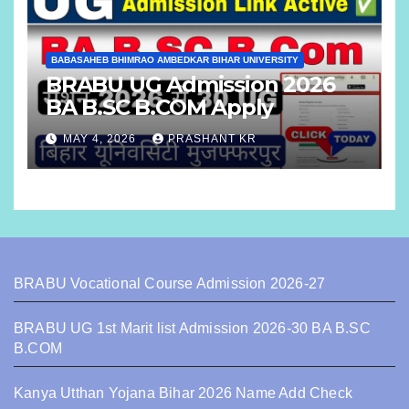
BABASAHEB BHIMRAO AMBEDKAR BIHAR UNIVERSITY
BRABU UG Admission 2026
BA B.SC B.COM Apply
MAY 4, 2026
PRASHANT KR
BRABU Vocational Course Admission 2026-27
BRABU UG 1st Marit list Admission 2026-30 BA B.SC
B.COM
Kanya Utthan Yojana Bihar 2026 Name Add Check