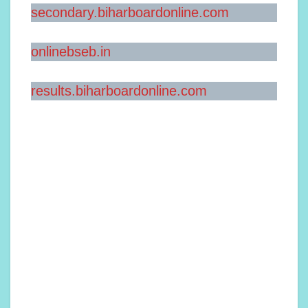
secondary.biharboardonline.com
onlinebseb.in
results.biharboardonline.com