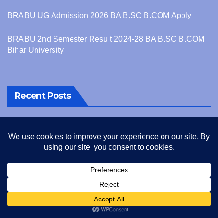
BRABU UG Admission 2026 BA B.SC B.COM Apply
BRABU 2nd Semester Result 2024-28 BA B.SC B.COM
Bihar University
Recent Posts
OFFICIAL