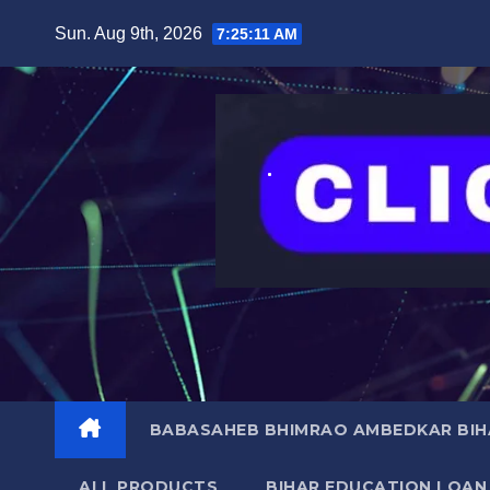
Skip
content
Sun. Aug 9th, 2026
7:25:12 AM
to
content
BABASAHEB BHIMRAO AMBEDKAR BIHA
ALL PRODUCTS
BIHAR EDUCATION LOAN