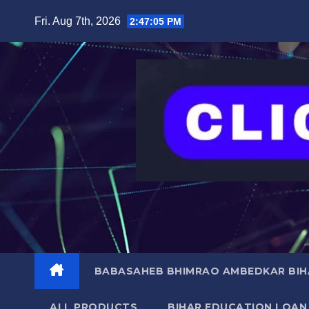
Skip
content
Fri. Aug 7th, 2026
2:47:06 PM
to
content
BABASAHEB BHIMRAO AMBEDKAR BIHA
ALL PRODUCTS
BIHAR EDUCATION LOAN