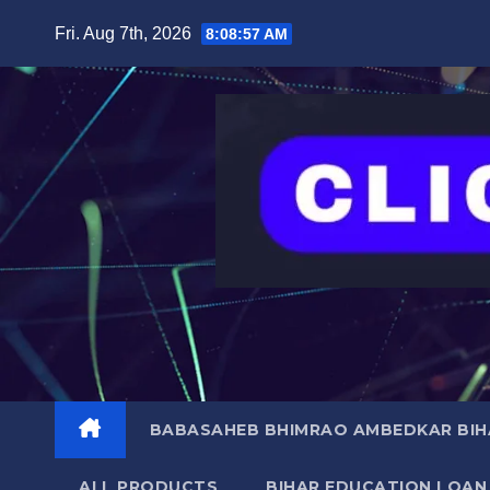
Skip
content
Fri. Aug 7th, 2026
8:08:58 AM
to
content
BABASAHEB BHIMRAO AMBEDKAR BIHA
ALL PRODUCTS
BIHAR EDUCATION LOAN