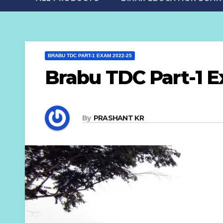
BRABU TDC PART-1 EXAM 2022-25
Brabu TDC Part-1 Exam
By
PRASHANT KR