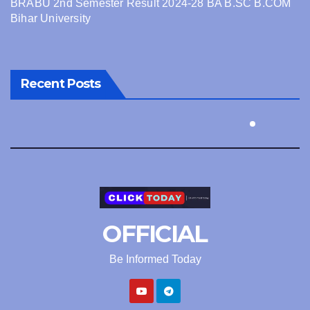
BRABU 2nd Semester Result 2024-28 BA B.SC B.COM
Bihar University
Recent Posts
OFFICIAL
Be Informed Today