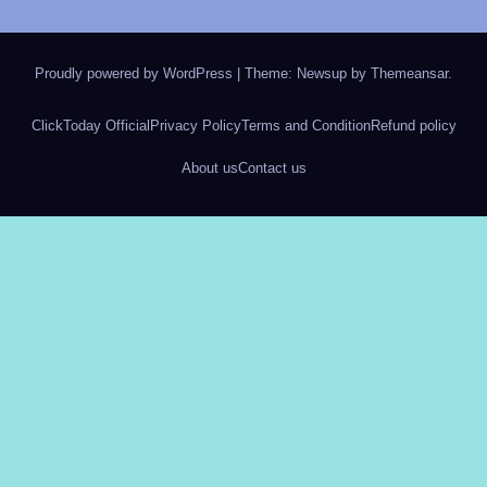
Proudly powered by WordPress
|
Theme: Newsup by
Themeansar
.
ClickToday Official
Privacy Policy
Terms and Condition
Refund policy
About us
Contact us