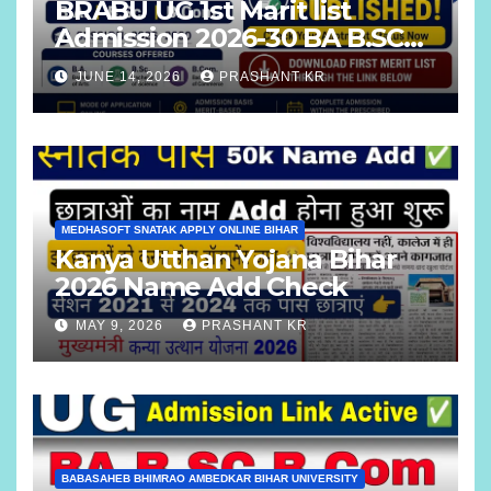
BRABU UG 1st Marit list
Admission 2026-30 BA B.SC
B.COM
JUNE 14, 2026
PRASHANT KR
MEDHASOFT SNATAK APPLY ONLINE BIHAR
Kanya Utthan Yojana Bihar
2026 Name Add Check
MAY 9, 2026
PRASHANT KR
BABASAHEB BHIMRAO AMBEDKAR BIHAR UNIVERSITY