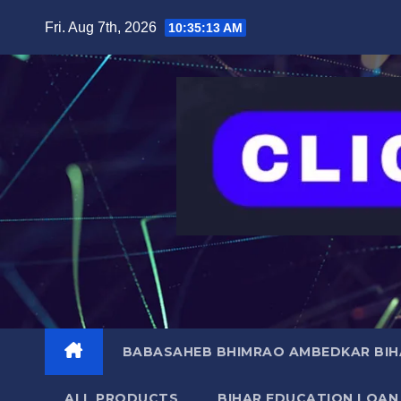
Skip
content
Fri. Aug 7th, 2026
10:35:14 AM
to
content
BABASAHEB BHIMRAO AMBEDKAR BIHA
ALL PRODUCTS
BIHAR EDUCATION LOAN