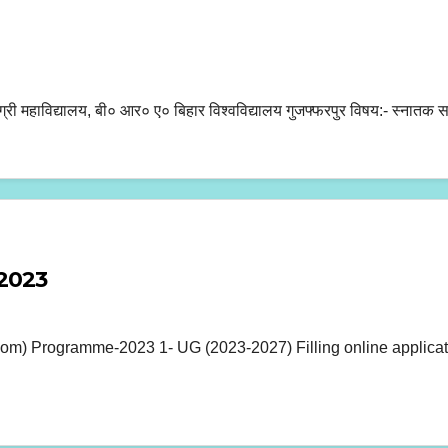
ंबद्ध डिग्री महाविद्यालय, बी० आर० ए० बिहार विश्वविद्यालय गुजफ्फरपुर विषय:- स्
2023
m) Programme-2023 1- UG (2023-2027) Filling online applicatio