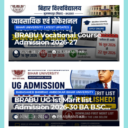
BIHAR UNIVERSITY LATEST UPDATES
BRABU Vocational Course
Admission 2026-27
JUNE 16, 2026
PRASHANT KR
BABASAHEB BHIMRAO AMBEDKAR BIHAR UNIVERSITY
BRABU UG 1st Marit list
Admission 2026-30 BA B.SC
B.COM
JUNE 14, 2026
PRASHANT KR