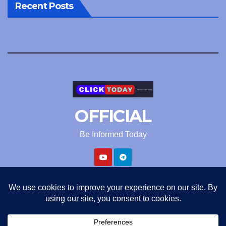
Recent Posts
OFFICIAL
Be Informed Today
Proudly powered by WordPress
|
Theme: Newsup by
Themeansar
.