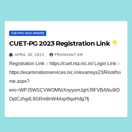
CUET-PG 2023 UPDATE
CUET-PG 2023 Registration Link
APRIL 30, 2023
PRASHANT KR
Registration Link :- https://cuet.nta.nic.in/ Login Link :-
https://examinationservices.nic.in/examsys23/Root/ho
me.aspx?
enc=WPJ5WSCVWOMNiXoyyomJgHJ9FVBANu9iD
OjdCzhgilL9GRm8nW4Arp/9qoHdg7fj