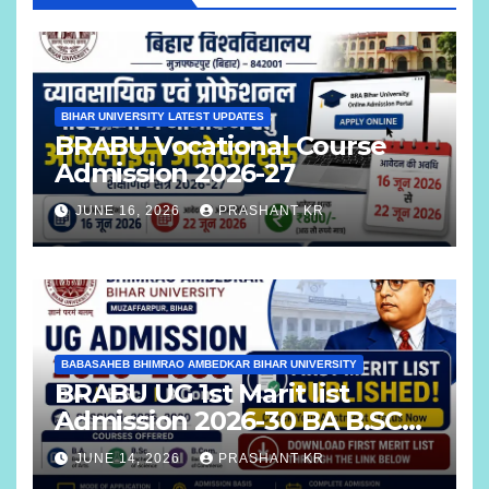
BIHAR UNIVERSITY LATEST UPDATES
BRABU Vocational Course
Admission 2026-27
JUNE 16, 2026
PRASHANT KR
BABASAHEB BHIMRAO AMBEDKAR BIHAR UNIVERSITY
BRABU UG 1st Marit list
Admission 2026-30 BA B.SC
B.COM
JUNE 14, 2026
PRASHANT KR